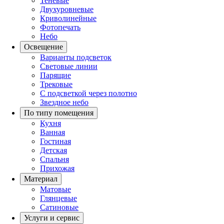
Теневые
Двухуровневые
Криволинейные
Фотопечать
Небо
Освещение
Варианты подсветок
Световые линии
Парящие
Трековые
С подсветкой через полотно
Звездное небо
По типу помещения
Кухня
Ванная
Гостиная
Детская
Спальня
Прихожая
Материал
Матовые
Глянцевые
Сатиновые
Услуги и сервис