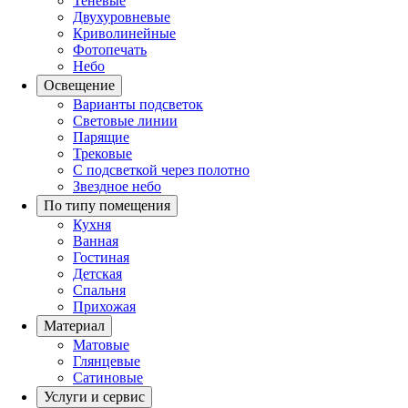
Теневые
Двухуровневые
Криволинейные
Фотопечать
Небо
Освещение
Варианты подсветок
Световые линии
Парящие
Трековые
С подсветкой через полотно
Звездное небо
По типу помещения
Кухня
Ванная
Гостиная
Детская
Спальня
Прихожая
Материал
Матовые
Глянцевые
Сатиновые
Услуги и сервис